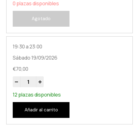
0 plazas disponibles
Agotado
19:30 a 23:00
Sábado 19/09/2026
€
70,00
-
+
12 plazas disponibles
Añadir al carrito