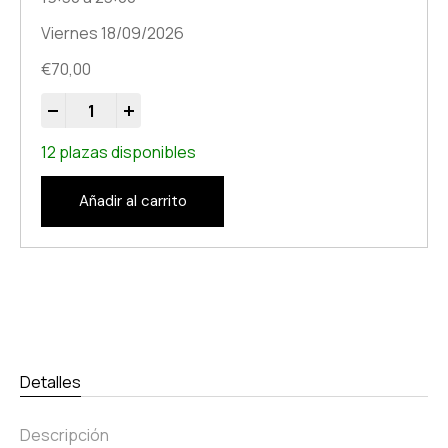
Viernes 18/09/2026
€
70,00
-
+
12 plazas disponibles
Añadir al carrito
Detalles
Descripción