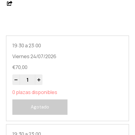
Opciones disponibles
19:30 a 23:00
Viernes 24/07/2026
€
70,00
-
+
0 plazas disponibles
Agotado
19:30 a 23:00