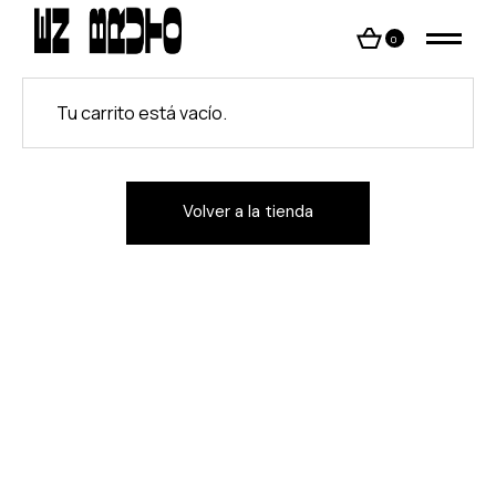
Skip
to
the
0
content
Tu carrito está vacío.
Volver a la tienda