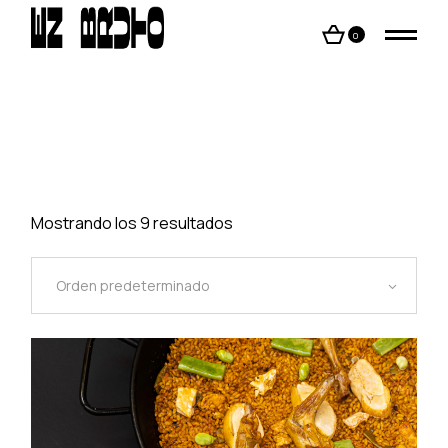
Skip
to
the
0
content
Mostrando los 9 resultados
Orden predeterminado