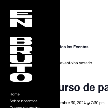
Skip
to
the
content
« Todos los Eventos
Este evento ha pasado.
Curso de pa
Home
Sobre nosotros
noviembre 30, 2024 @ 7:30 pm
-
Cursos de cocina