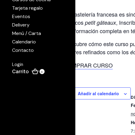
Tarjeta regalo
La pastelería francesa es sinó
Eventos
icónicos
, Inscr
petit gâteaux
Delivery
una formación completa en té
Menú / Carta
Calendario
Descubre cómo este curso pue
Contacto
postres refinados como los
éc
COMPRAR CURSO
Login
0
Añadir al calendario
D
F
n
H
7: