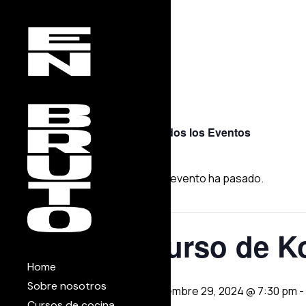
Skip
to
the
content
« Todos los Eventos
Este evento ha pasado.
Curso de 
Home
Sobre nosotros
noviembre 29, 2024 @ 7:30 pm
-
Cursos de cocina