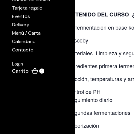
Tarjeta regalo
CONTENIDO DEL CURSO ¿Qu
Eventos
Delivery
– La fermentación en base 
Menú / Carta
– El scoby
Calendario
Contacto
– Materiales. Limpieza y segu
Login
– Ingredientes primera fermen
0
– Cocción, temperaturas y ar
– control de PH
– Seguimiento diario
– Segundas fermentaciones
– Saborización