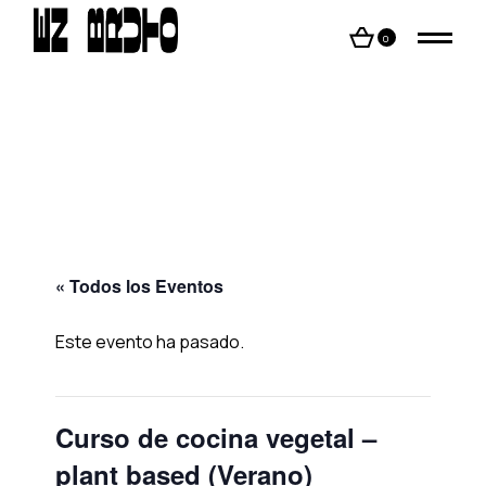
Skip
to
the
0
content
« Todos los Eventos
Este evento ha pasado.
Curso de cocina vegetal –
plant based (Verano)