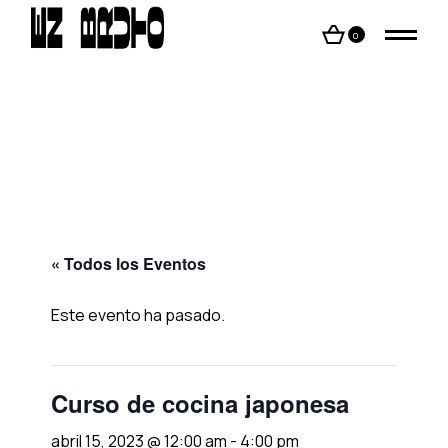
Skip
to
the
0
content
« Todos los Eventos
Este evento ha pasado.
Curso de cocina japonesa
abril 15, 2023 @ 12:00 am
-
4:00 pm