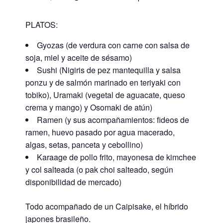
PLATOS:
Gyozas (de verdura con carne con salsa de
soja, miel y aceite de sésamo)
Sushi (Nigiris de pez mantequilla y salsa
ponzu y de salmón marinado en teriyaki con
tobiko), Uramaki (vegetal de aguacate, queso
crema y mango) y Osomaki de atún)
Ramen (y sus acompañamientos: fideos de
ramen, huevo pasado por agua macerado,
algas, setas, panceta y cebollino)
Karaage de pollo frito, mayonesa de kimchee
y col salteada (o pak choi salteado, según
disponibilidad de mercado)
Todo acompañado de un Caipisake, el híbrido
japones brasileño.