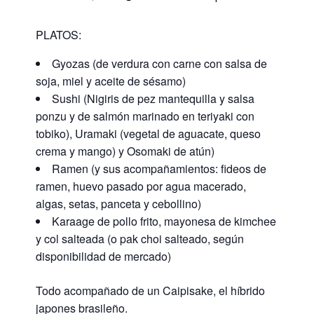
PLATOS:
Gyozas (de verdura con carne con salsa de
soja, miel y aceite de sésamo)
Sushi (Nigiris de pez mantequilla y salsa
ponzu y de salmón marinado en teriyaki con
tobiko), Uramaki (vegetal de aguacate, queso
crema y mango) y Osomaki de atún)
Ramen (y sus acompañamientos: fideos de
ramen, huevo pasado por agua macerado,
algas, setas, panceta y cebollino)
Karaage de pollo frito, mayonesa de kimchee
y col salteada (o pak choi salteado, según
disponibilidad de mercado)
Todo acompañado de un Caipisake, el híbrido
japones brasileño.