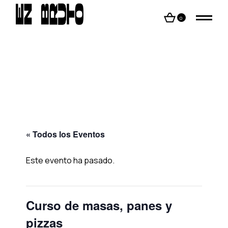
Skip
to
the
0
content
« Todos los Eventos
Este evento ha pasado.
Curso de masas, panes y
pizzas