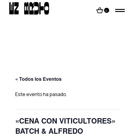
Skip
to
the
0
content
« Todos los Eventos
Este evento ha pasado.
«CENA CON VITICULTORES»
BATCH & ALFREDO