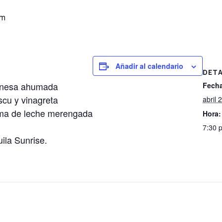
pm
Añadir al calendario
DETA
onesa ahumada
Fech
cu y vinagreta
abril 
uma de leche merengada
Hora:
7:30 
la Sunrise.