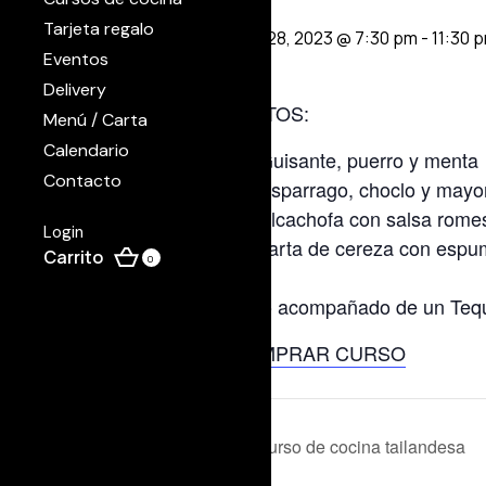
Tarjeta regalo
abril 28, 2023 @ 7:30 pm
-
11:30 
Eventos
Delivery
PLATOS:
Menú / Carta
Calendario
Guisante, puerro y menta
Contacto
Esparrago, choclo y may
Alcachofa con salsa romes
Login
Tarta de cereza con esp
0
Todo acompañado de un Tequi
COMPRAR CURSO
Curso de cocina tailandesa