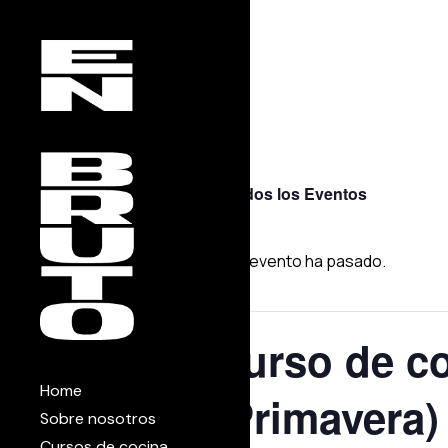
Skip
to
the
content
« Todos los Eventos
Este evento ha pasado.
Curso de co
Home
(Primavera)
Sobre nosotros
Cursos de cocina