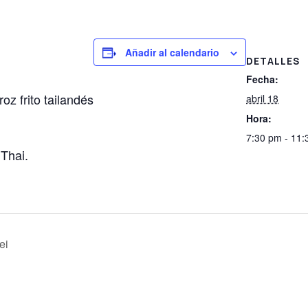
Añadir al calendario
DETALLES
Fecha:
oz frito tailandés
abril 18
Hora:
7:30 pm - 11
Thai.
ei