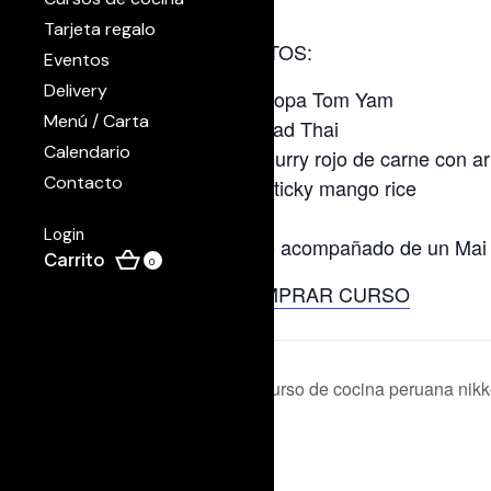
Tarjeta regalo
PLATOS:
Eventos
Delivery
Sopa Tom Yam
Menú / Carta
Pad Thai
Calendario
Curry rojo de carne con arr
Contacto
Sticky mango rice
Login
Todo acompañado de un Mai 
0
COMPRAR CURSO
Curso de cocina peruana nikk