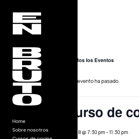
Skip
to
the
content
« Todos los Eventos
Este evento ha pasado.
Curso de co
Home
Sobre nosotros
abril 18 @ 7:30 pm
-
11:30 pm
Cursos de cocina