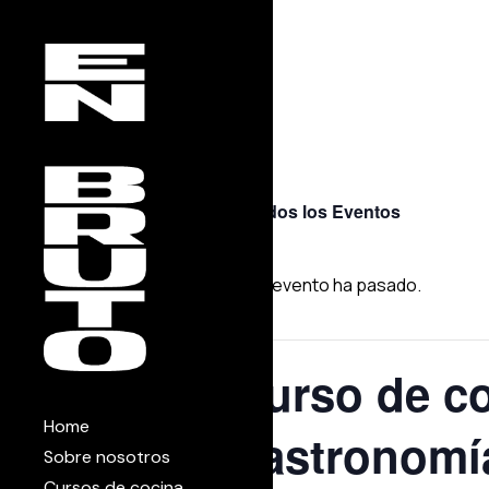
Skip
to
the
content
« Todos los Eventos
Este evento ha pasado.
Curso de co
Home
gastronomí
Sobre nosotros
Cursos de cocina