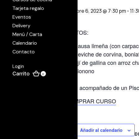
Tarjeta regalo
octubre 6, 2023 @ 7:30 pm
-
11:
Eventos
Delivery
PLATOS:
Menú / Carta
Calendario
Causa limeña (con carpac
Contacto
Ceviche de corvina, boniat
Ají de gallina con arroz c
Login
Pionono
0
Todo acompañado de un Pisco
COMPRAR CURSO
Añadir al calendario
D