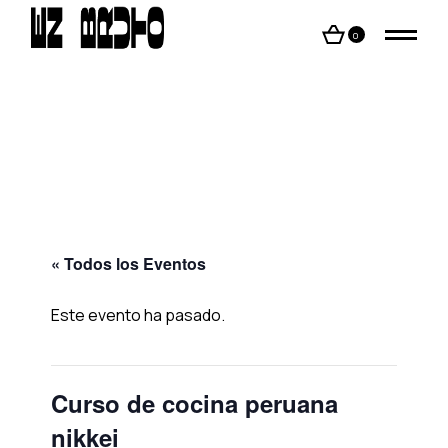
Skip
to
the
0
content
« Todos los Eventos
Este evento ha pasado.
Curso de cocina peruana
nikkei