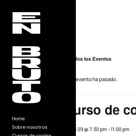
Skip
to
the
content
« Todos los Eventos
Este evento ha pasado.
Curso de c
Home
Sobre nosotros
mayo 29 @ 7:30 pm
-
11:00 pm
Cursos de cocina