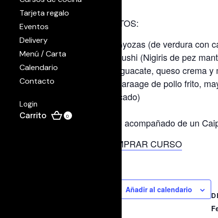
Tarjeta regalo
PLATOS:
Eventos
Delivery
Gyozas (de verdura con ca
Menú / Carta
Sushi (Nigiris de pez mant
Calendario
de aguacate, queso crema y 
Contacto
Karaage de pollo frito, ma
mercado)
Login
0
Todo acompañado de un Caipis
COMPRAR CURSO
Añadir al calendario
D
F