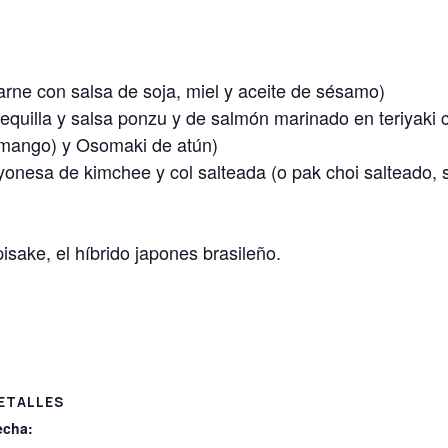
rne con salsa de soja, miel y aceite de sésamo)
equilla y salsa ponzu y de salmón marinado en teriyaki 
mango) y Osomaki de atún)
yonesa de kimchee y col salteada (o pak choi salteado, 
ake, el híbrido japones brasileño.
ETALLES
echa: