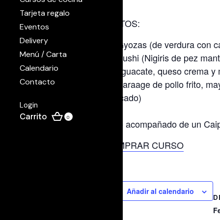
Tarjeta regalo
PLATOS:
Eventos
Delivery
Gyozas (de verdura con ca
Menú / Carta
Sushi (Nigiris de pez mant
Calendario
de aguacate, queso crema y 
Contacto
Karaage de pollo frito, ma
mercado)
Login
0
Todo acompañado de un Caipis
COMPRAR CURSO
Añadir al calendario
D
F