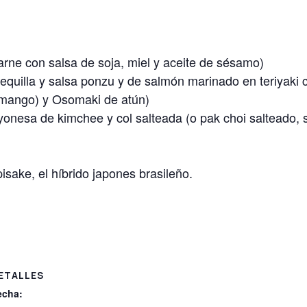
rne con salsa de soja, miel y aceite de sésamo)
equilla y salsa ponzu y de salmón marinado en teriyaki 
mango) y Osomaki de atún)
yonesa de kimchee y col salteada (o pak choi salteado, 
ake, el híbrido japones brasileño.
ETALLES
echa: