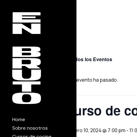
Skip
to
the
content
« Todos los Eventos
Este evento ha pasado.
Curso de co
Home
Sobre nosotros
febrero 10, 2024 @ 7:00 pm
-
11:
Cursos de cocina