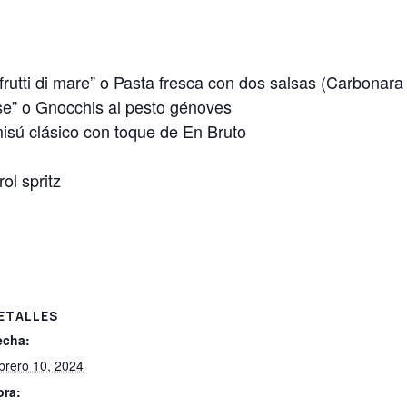
 frutti di mare” o Pasta fresca con dos salsas (Carbonara
se” o Gnocchis al pesto génoves
misú clásico con toque de En Bruto
l spritz
ETALLES
echa:
brero 10, 2024
ora: