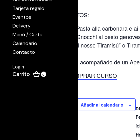
Tarjeta regalo
PLATOS:
Eventos
Delivery
“Pasta alla carbonara e ai
Menú / Carta
“Gnocchi al pesto genove
Calendario
“Il nosso Tiramisú” o Tira
Contacto
Todo acompañado de un Apero
Login
COMPRAR CURSO
0
Añadir al calendario
D
F
fe
H