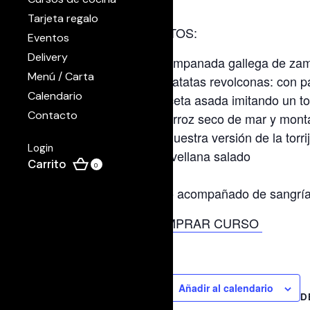
Tarjeta regalo
PLATOS:
Eventos
Delivery
Empanada gallega de zam
Menú / Carta
Patatas revolconas: con p
Calendario
panceta asada imitando un to
Contacto
Arroz seco de mar y montañ
Nuestra versión de la torr
Login
de avellana salado
0
Todo acompañado de sangría 
COMPRAR CURSO
Añadir al calendario
D