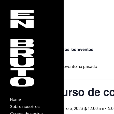
Skip
to
the
content
« Todos los Eventos
Este evento ha pasado.
Curso de co
Home
Sobre nosotros
febrero 5, 2023 @ 12:00 am
-
4:0
Cursos de cocina