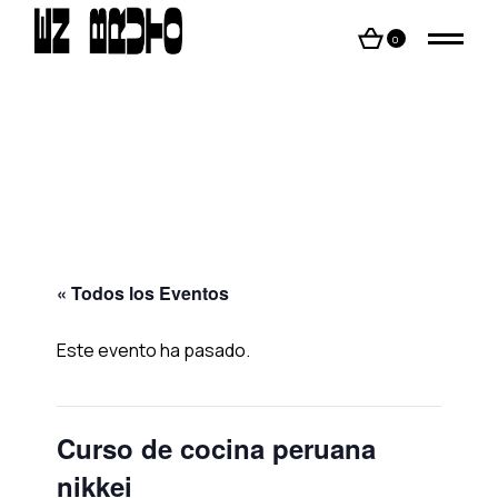
Skip
to
the
0
content
« Todos los Eventos
Este evento ha pasado.
Curso de cocina peruana
nikkei