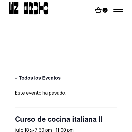
Skip
to
the
0
content
« Todos los Eventos
Este evento ha pasado.
Curso de cocina italiana II
julio 18 @ 7:30 pm
-
11:00 pm