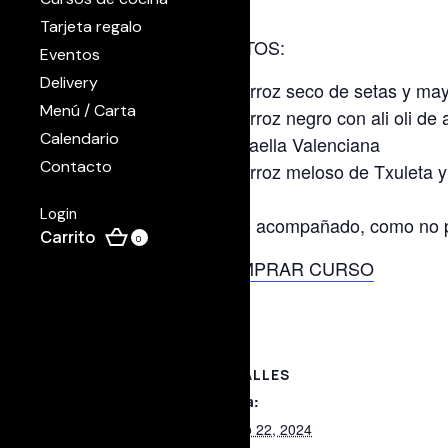
Tarjeta regalo
PLATOS:
Eventos
Delivery
Arroz seco de setas y ma
Menú / Carta
Arroz negro con ali oli de
Calendario
Paella Valenciana
Contacto
Arroz meloso de Txuleta y 
Login
Todo acompañado, como no po
0
COMPRAR CURSO
DETALLES
Fecha:
marzo 22, 2024