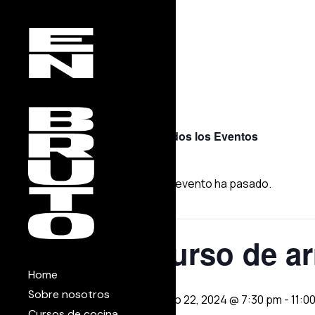
Skip
to
the
content
« Todos los Eventos
Este evento ha pasado.
Curso de ar
Home
Sobre nosotros
marzo 22, 2024 @ 7:30 pm
-
11:0
Cursos de cocina